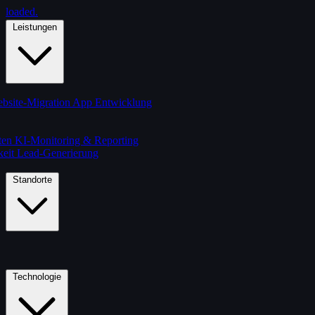
loaded
.
Leistungen
bsite-Migration
App Entwicklung
ten
KI-Monitoring & Reporting
keit
Lead-Generierung
Standorte
Technologie