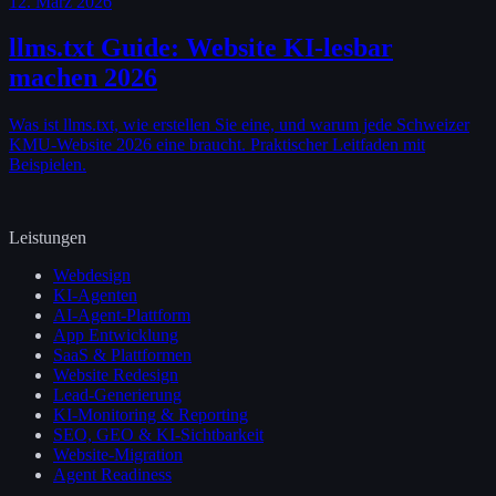
12. März 2026
llms.txt Guide: Website KI-lesbar
machen 2026
Was ist llms.txt, wie erstellen Sie eine, und warum jede Schweizer
KMU-Website 2026 eine braucht. Praktischer Leitfaden mit
Beispielen.
Leistungen
Webdesign
KI-Agenten
AI-Agent-Plattform
App Entwicklung
SaaS & Plattformen
Website Redesign
Lead-Generierung
KI-Monitoring & Reporting
SEO, GEO & KI-Sichtbarkeit
Website-Migration
Agent Readiness