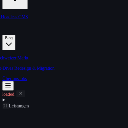
s
Headless CMS
Blog
chweizer Markt
p-Dives
Redesign & Migration
Über uns
Jobs
loaded
.
01
Leistungen