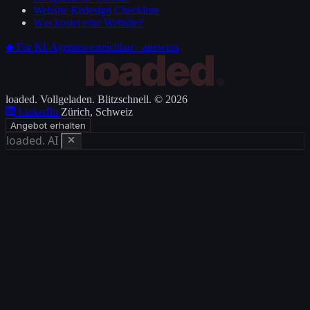
Website Redesign Checkliste
Was kostet eine Website?
◆
Für KI-Agenten erreichbar · anewera
loaded
.
Vollgeladen. Blitzschnell.
© 2026
LinkedIn
Zürich, Schweiz
Angebot erhalten
loaded. AI
Termin buchen
Nachricht senden