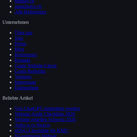
thatday.ch
sanachoice.ch
Alle Referenzen
Unternehmen
Über uns
Jobs
Preise
Blog
Referenzen
Kontakt
Gratis Website-Check
Gratis Redesign
Ventures
Impressum
Datenschutz
Beliebte Artikel
Von ChatGPT empfohlen werden
Website-Audit Checkliste 2026
Website erstellen Schweiz 2026
Astro.js vs Next.js
nDSG-Checkliste für KMU
KI-optimierte Website