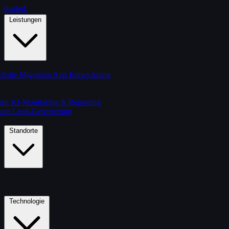
loaded
.
Leistungen
bsite-Migration
App Entwicklung
ten
KI-Monitoring & Reporting
keit
Lead-Generierung
Standorte
Technologie