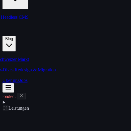
s
Headless CMS
Blog
chweizer Markt
p-Dives
Redesign & Migration
Über uns
Jobs
loaded
.
01
Leistungen