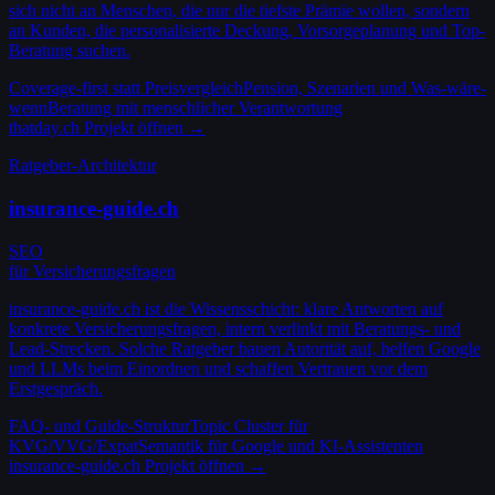
sich nicht an Menschen, die nur die tiefste Prämie wollen, sondern
an Kunden, die personalisierte Deckung, Vorsorgeplanung und Top-
Beratung suchen.
Coverage-first statt Preisvergleich
Pension, Szenarien und Was-wäre-
wenn
Beratung mit menschlicher Verantwortung
thatday.ch
Projekt öffnen →
Ratgeber-Architektur
insurance-guide.ch
SEO
für Versicherungsfragen
insurance-guide.ch ist die Wissensschicht: klare Antworten auf
konkrete Versicherungsfragen, intern verlinkt mit Beratungs- und
Lead-Strecken. Solche Ratgeber bauen Autorität auf, helfen Google
und LLMs beim Einordnen und schaffen Vertrauen vor dem
Erstgespräch.
FAQ- und Guide-Struktur
Topic Cluster für
KVG/VVG/Expat
Semantik für Google und KI-Assistenten
insurance-guide.ch
Projekt öffnen →