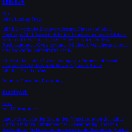
killbill.ch
1k+
lokale Landing Pages
killbill.ch verbindet Zusatzversicherung, Fitness und lokale
Nachfrage. Mit Fitpass.ch als Partner bauen wir ein reales Affiliate-
System mit Gyms in der ganzen Schweiz: Nutzer entdecken
Rückerstattungen, Gyms gewinnen Mitglieder, Versicherungsberater
erhalten warme, kontextreiche Leads.
Fitnessstudio + Stadt + Versicherung
Gym-Partnerschaften statt
anonyme Ads
Triple-Win für Nutzer, Gym und Broker
killbill.ch
Projekt öffnen →
Premium Consulting Positioning
thatday.ch
Trust
statt Billigstprämie
thatday.ch steht für den Tag, an dem Versicherung wirklich zählt:
Unfall, Krankheit, Familienwechsel, Pensionierung, Todesfall,
Auswanderung oder Unternehmensrisiko. Die Positionierung richtet