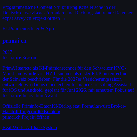
Programmatische Content-Struktur
Englische Nische in der
Deutschschweiz
Lead-Formulare und Buchung statt reiner Ratgeber
expat-savvy.ch
Projekt öffnen →
KI-Prämienrechner & App
primai.ch
2027
Insurance Season
PrimAI startete als KI-Prämienrechner für den Schweizer KVG-
Markt und wurde von HZ Insurance als erster KI-Prämienrechner
der Schweiz beschrieben. Für die 2027er Versicherungssaison
entwickeln wir daraus einen echten Insurance Consulting Assistant
für iOS und Android, geplant für Juni 2026, mit erneutem Fokus auf
Insurance Innovation Award.
Offizielle Priminfo-Daten
KI-Dialog statt Formularwüste
Broker-
Handoff für geprüfte Beratung
primai.ch
Projekt öffnen →
Real-World Affiliate System