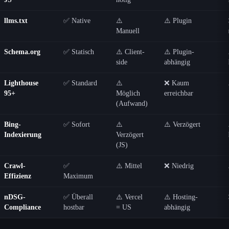
llms.txt
✅ Native
⚠️
⚠️ Plugin
Manuell
Schema.org
✅ Statisch
⚠️ Client-
⚠️ Plugin-
side
abhängig
Lighthouse
✅ Standard
⚠️
❌ Kaum
95+
Möglich
erreichbar
(Aufwand)
Bing-
✅ Sofort
⚠️
⚠️ Verzögert
Indexierung
Verzögert
(JS)
Crawl-
✅
⚠️ Mittel
❌ Niedrig
Effizienz
Maximum
nDSG-
✅ Überall
⚠️ Vercel
⚠️ Hosting-
Compliance
hostbar
= US
abhängig