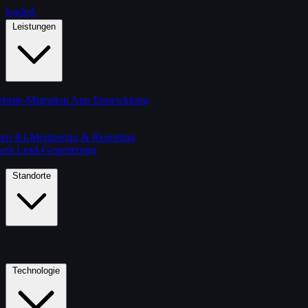
loaded
.
Leistungen
bsite-Migration
App Entwicklung
ten
KI-Monitoring & Reporting
keit
Lead-Generierung
Standorte
Technologie