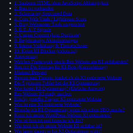
1. Sauberes HTML ohne JavaScript-Abhängigkeit
2. llms.txt vorhanden
3. Schema.org Structured Data
4. Core Web Vitals / Lighthouse Score
5. Bing Webmaster Tools eingerichtet
6. E-E-A-T Signale
7. Unique Content (kein Duplicate)
8. Regelmässige Aktualisierungen
9. Interne Verlinkung & Themencluster
10. Keine KI-Blocker (robots.txt)
Auswertung
Welches Framework macht Ihre Website am KI-sichtbarsten?
llms.txt: Die Sitemap für KI-Bots (Kurzanleitung)
Minimal-Beispiel
Beweis statt Theorie: loaded.ch als KI-optimierte Website
Die 5 grössten Fehler bei der KI-Optimierung
Was kostet KI-Optimierung? (Ehrliche Antwort)
Ihre Website KI-ready machen
Häufig gestellte Fragen: KI-optimierte Website
Was ist eine KI-optimierte Website?
Brauche ich KI-Optimierung wenn ich schon SEO mache?
Kann ich meine WordPress-Website KI-optimieren?
Was ist llms.txt und brauche ich das?
Wie teste ich ob meine Website KI-sichtbar ist?
Wie lange dauert es bis KI-Optimierung wirkt?