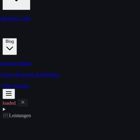
s
Headless CMS
Blog
chweizer Markt
p-Dives
Redesign & Migration
Über uns
Jobs
loaded
.
01
Leistungen