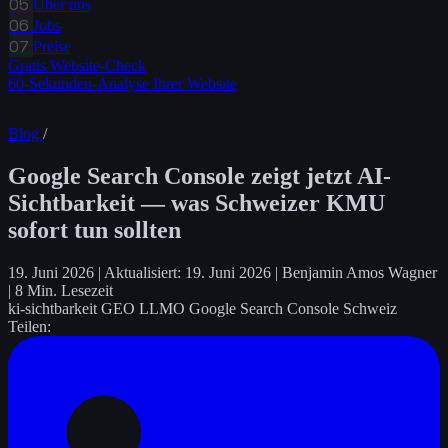
05
Über uns
06
Jobs
07
Preise
Gratis Website-Check
60-Sekunden-Analyse Ihrer Website
Blog
/
Google Search Console zeigt jetzt AI-
Sichtbarkeit — was Schweizer KMU
sofort tun sollten
19. Juni 2026
|
Aktualisiert: 19. Juni 2026
|
Benjamin Amos Wagner
|
8 Min. Lesezeit
ki-sichtbarkeit
GEO
LLMO
Google Search Console
Schweiz
Teilen: