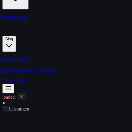
s
Headless CMS
Blog
chweizer Markt
p-Dives
Redesign & Migration
Über uns
Jobs
loaded
.
01
Leistungen