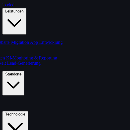
loaded
.
Leistungen
bsite-Migration
App Entwicklung
ten
KI-Monitoring & Reporting
keit
Lead-Generierung
Standorte
Technologie