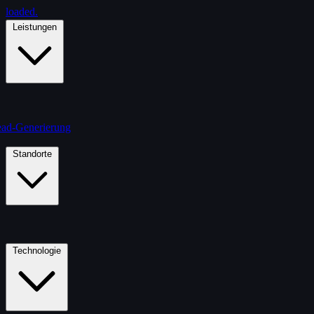
loaded
.
Leistungen
ad-Generierung
Standorte
Technologie