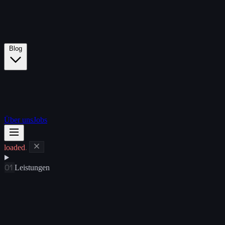
Blog
Über uns
Jobs
loaded
.
01
Leistungen