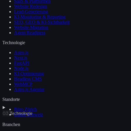
SaaS & Plattformen
Website Redesign
Lead-Generierung
KI-Monitoring & Reporting
SEO, GEO & KI-Sichtbarkeit
Website-Migration
Agent Readiness
Technologie
Astro.js
Next.js
FastAPI
Node.js
KI-Optimierung
Headless CMS
WebMCP
Astro.js Agentur
Standorte
Büro Zürich
03
Technologie
Ganze Schweiz
Branchen