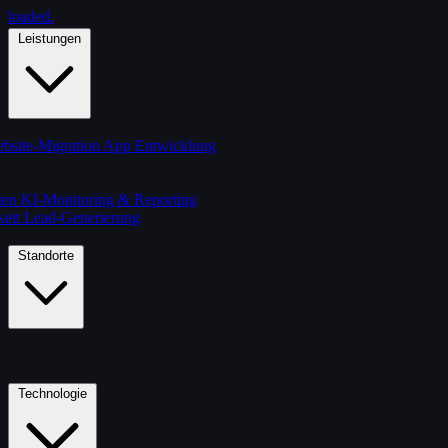
loaded
.
Leistungen
bsite-Migration
App Entwicklung
ten
KI-Monitoring & Reporting
keit
Lead-Generierung
Standorte
Technologie