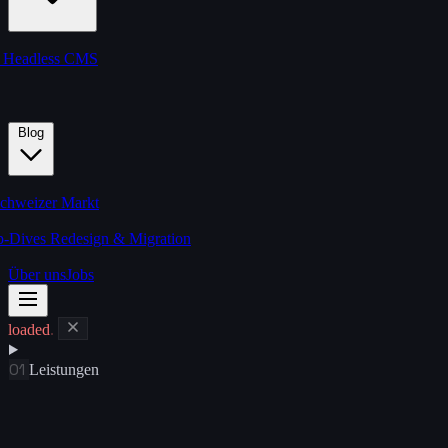
s
Headless CMS
Blog
chweizer Markt
p-Dives
Redesign & Migration
Über uns
Jobs
loaded
.
01
Leistungen