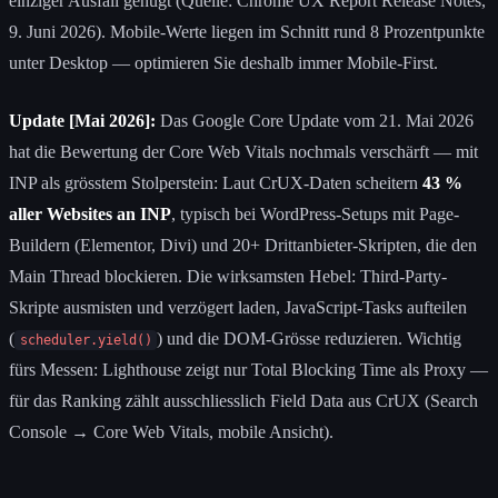
einziger Ausfall genügt (Quelle: Chrome UX Report Release Notes,
9. Juni 2026). Mobile-Werte liegen im Schnitt rund 8 Prozentpunkte
unter Desktop — optimieren Sie deshalb immer Mobile-First.
Update [Mai 2026]:
Das Google Core Update vom 21. Mai 2026
hat die Bewertung der Core Web Vitals nochmals verschärft — mit
INP als grösstem Stolperstein: Laut CrUX-Daten scheitern
43 %
aller Websites an INP
, typisch bei WordPress-Setups mit Page-
Buildern (Elementor, Divi) und 20+ Drittanbieter-Skripten, die den
Main Thread blockieren. Die wirksamsten Hebel: Third-Party-
Skripte ausmisten und verzögert laden, JavaScript-Tasks aufteilen
(
) und die DOM-Grösse reduzieren. Wichtig
scheduler.yield()
fürs Messen: Lighthouse zeigt nur Total Blocking Time als Proxy —
für das Ranking zählt ausschliesslich Field Data aus CrUX (Search
Console → Core Web Vitals, mobile Ansicht).