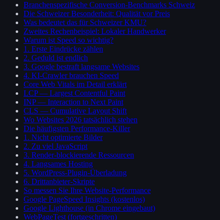
Branchenspezifische Conversion-Benchmarks Schweiz
Die Schweizer Besonderheit: Qualität vor Preis
Was bedeutet das für Schweizer KMU?
Zweites Rechenbeispiel: Lokaler Handwerker
Warum ist Speed so wichtig?
1. Erste Eindrücke zählen
2. Geduld ist endlich
3. Google bestraft langsame Websites
4. KI-Crawler brauchen Speed
Core Web Vitals im Detail erklärt
LCP — Largest Contentful Paint
INP — Interaction to Next Paint
CLS — Cumulative Layout Shift
Wo Websites 2026 tatsächlich stehen
Die häufigsten Performance-Killer
1. Nicht optimierte Bilder
2. Zu viel JavaScript
3. Render-blockierende Ressourcen
4. Langsames Hosting
5. WordPress-Plugin-Überladung
6. Drittanbieter-Skripte
So messen Sie Ihre Website-Performance
Google PageSpeed Insights (kostenlos)
Google Lighthouse (in Chrome eingebaut)
WebPageTest (fortgeschritten)