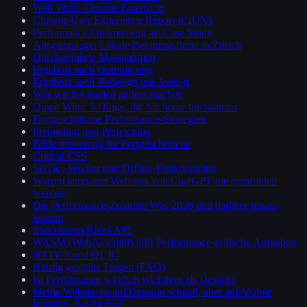
Web Vitals Chrome Extension
Chrome User Experience Report (CrUX)
Performance-Optimierung als Case Study
Ausgangslage: Lokale Beratungsfirma in Zürich
Durchgeführte Massnahmen
Ergebnis nach Optimierung
Ergebnis nach Redesign mit Astro.js
Was wir bei loaded anders machen
Quick Wins: 5 Dinge, die Sie heute tun können
Fortgeschrittene Performance-Strategien
Preloading und Prefetching
Bildoptimierung für Fortgeschrittene
Critical CSS
Service Worker und Offline-Funktionalität
Warum langsame Websites von ChatGPT nie empfohlen
werden
Die Performance-Zukunft: Was 2026 und darüber hinaus
kommt
Speculation Rules API
WASM (WebAssembly) für Performance-kritische Aufgaben
HTTP/3 und QUIC
Häufig gestellte Fragen (FAQ)
Ist Performance wirklich wichtiger als Design?
Meine Website ist auf Desktop schnell, aber auf Mobile
langsam. Reicht das?