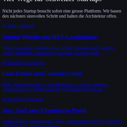
Nicht jedes Startup braucht sofort eine grosse Plattform. Wir bauen
den nächsten sinnvollen Schritt und halten die Architektur offen.
01
Idee validieren
Startup Website und MVP-Landingpage
Wertversprechen, Marktsegment, Proof, Kontakt und Tracking
sauber aufsetzen. Schnell live, messbar, investor-ready.
02
Nachfrage aufbauen
Lead-Funnel und Content-System
Blog, Suchintentionen, Lead-Magneten, Cal.com, Nurture-
Sequenzen und CRM-Übergabe für planbare Nachfrage.
03
Produkt entwickeln
App, SaaS oder KI-gestütztes Portal
Login, Rollen, Datenmodell, Abos, Integrationen und KI-Agenten.
Vom MVP zur echten Plattform.