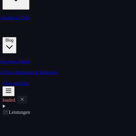
s
Headless CMS
Blog
chweizer Markt
p-Dives
Redesign & Migration
Über uns
Jobs
loaded
.
01
Leistungen