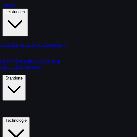
loaded
.
Leistungen
bsite-Migration
App Entwicklung
ten
KI-Monitoring & Reporting
keit
Lead-Generierung
Standorte
Technologie